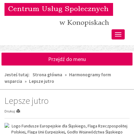
Przejdź
Przejdź
do
do
głównej
wyszukiwarki
treści
Przełącz
nawigacj
Przejdź do menu
Jesteś tutaj:
Strona główna
»
Harmonogramy form
wsparcia
»
Lepsze jutro
Lepsze jutro
Drukuj