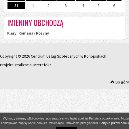
31
1
2
3
4
5
6
IMIENINY OBCHODZĄ
Klary
,
Romana
i
Rozyny
Copyright © 2026 Centrum Usług Społecznych w Konopiskach
Projekt i realizacja:
Interefekt
Do góry
Wykorzystujemy pliki cookies, aby nasz serwis lepiej spełniał Państwa oczekiwania. Możn
zablokować zapisywanie cookies, zmieniając ustawienia przeglądarki.
Polityka plików cooki