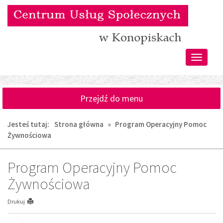
Przejdź
Przejdź
do
do
głównej
wyszukiwarki
treści
Przełącz
nawigacj
Przejdź do menu
Jesteś tutaj:
Strona główna
»
Program Operacyjny Pomoc
Żywnościowa
Program Operacyjny Pomoc
Żywnościowa
Drukuj