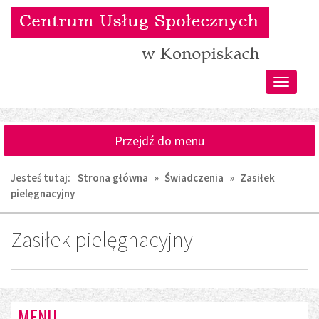
Przejdź
Przejdź
do
do
głównej
wyszukiwarki
treści
Przełącz
nawigacj
Przejdź do menu
Jesteś tutaj:
Strona główna
»
Świadczenia
»
Zasiłek
pielęgnacyjny
Zasiłek pielęgnacyjny
MENU