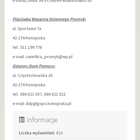
e-Doręczenia: AE:PL-99549-40069-DGBIG-30
Placówka Wsparcia Dziennego Promyk:
ul. Sportowa 7a
42-274 Konopiska
tel.: 511 199 778
e-mail: swietlica_promyk@wp.pl
Dzienny Dom Pomocy:
ul. Częstochowska 26
42-274 Konopiska
tel.: 886 821 037, 886 821 022
e-mail: ddp@gops.konopiska.pl
Informacje
Liczba wyświetleń:
823