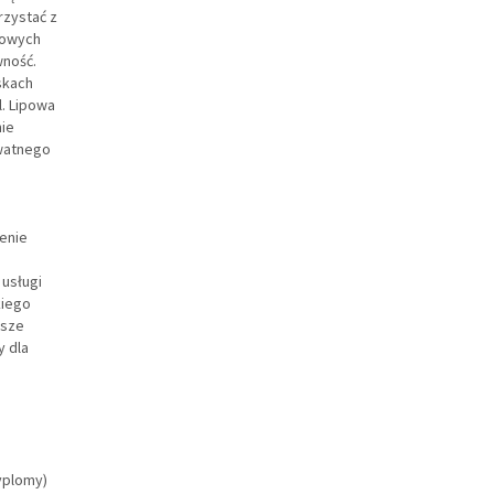
rzystać z
dowych
ność.
skach
. Lipowa
ie
ywatnego
enie
usługi
kiego
usze
y dla
yplomy)