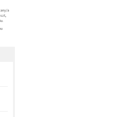
zany/a
szt,
u.
ynu