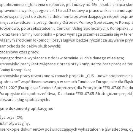
upublicznienia ogłoszenia o naborze, jest niższy niż 6% - osoba chcąca sko
uprawnienia wynikającego z art.13a ust.2 ustawy o pracownikach samorzą
zobowiązana jest do złożenia dokumentu potwierdzającego niepełnospraw
miejsce świadczenia pracy: Gminny Ośrodek Pomocy Społecznej w Konopi
(docelowo, po przekształceniu Centrum Usług Społecznych), Konopiska, ul
1 oraz teren Gminy Konopiska – praca wymaga przemieszczania się w teren
własnym środkiem lokomocji (przysługiwał będzie ryczałt za używanie pr
samochodu do celów służbowych);
zadaniowy czas pracy;
wynagrodzenie wypłacane z dołu w terminie 28 dnia danego miesiąca;
stanowisko pracy jest związane z pracą przy komputerze oraz pracą na ter
Gminy Konopiska;
stanowiska pracy utworzone w ramach projektu „CUS – nowe spojrzenie na 
społeczne” współfinansowanego w ramach Fundusze Europejskie dla Śląs
2021-2027 (Europejski Fundusz Społeczny+)dla Priorytetu: FESL.07.00-Fund
Europejskie dla społeczeństwa, Działania: FESL.07.05-Strategiczne projekt
obszaru usług społecznych .
ne dokumenty aplikacyjne:
Życiorys (CV),
list motywacyjny,
kserokopie dokumentów poświadczających wykształcenie (świadectwa, d