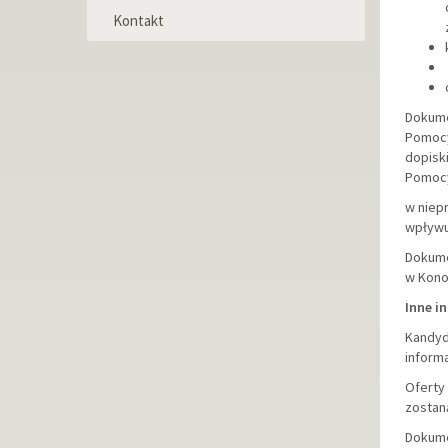
Kontakt
Dokume
Pomocy
dopisk
Pomocy 
w niep
wpływu
Dokume
w Kono
Inne i
Kandyda
informa
Oferty
zostan
Dokume