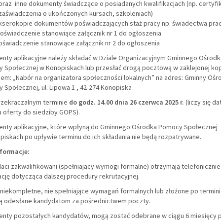
oraz inne dokumenty świadczące o posiadanych kwalifikacjach (np. certyfik
zaświadczenia o ukończonych kursach, szkoleniach)
kserokopie dokumentów poświadczających staż pracy np. świadectwa pra
oświadczenie stanowiące załącznik nr 1 do ogłoszenia
oświadczenie stanowiące załącznik nr 2 do ogłoszenia
nty aplikacyjne należy składać w Dziale Organizacyjnym Gminnego Ośrodk
 Społecznej w Konopiskach lub przesłać drogą pocztową w zaklejonej kop
iem: „Nabór na organizatora społeczności lokalnych” na adres: Gminny Ośr
Społecznej, ul. Lipowa 1 , 42-274 Konopiska
rzekraczalnym terminie
do godz. 14.00 dnia 26 czerwca 2025 r.
(liczy się da
 oferty do siedziby GOPS).
nty aplikacyjne, które wpłyną do Gminnego Ośrodka Pomocy Społecznej
piskach po upływie terminu do ich składania nie będą rozpatrywane.
nformacje:
ci zakwalifikowani (spełniający wymogi formalne) otrzymają telefonicznie
cję dotycząca dalszej procedury rekrutacyjnej.
 niekompletne, nie spełniające wymagań formalnych lub złożone po termin
ą odesłane kandydatom za pośrednictwem poczty.
nty pozostałych kandydatów, mogą zostać odebrane w ciągu 6 miesięcy 