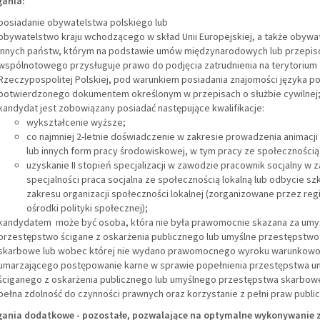
ania:
posiadanie obywatelstwa polskiego lub
obywatelstwo kraju wchodzącego w skład Unii Europejskiej, a także obywa
innych państw, którym na podstawie umów międzynarodowych lub przepi
wspólnotowego przysługuje prawo do podjęcia zatrudnienia na terytorium
Rzeczypospolitej Polskiej, pod warunkiem posiadania znajomości języka p
potwierdzonego dokumentem określonym w przepisach o służbie cywilnej
kandydat jest zobowiązany posiadać następujące kwalifikacje:
wykształcenie wyższe;
co najmniej 2-letnie doświadczenie w zakresie prowadzenia animacji 
lub innych form pracy środowiskowej, w tym pracy ze społecznością 
uzyskanie II stopień specjalizacji w zawodzie pracownik socjalny w 
specjalności praca socjalna ze społecznością lokalną lub odbycie szk
zakresu organizacji społeczności lokalnej (zorganizowane przez reg
ośrodki polityki społecznej);
kandydatem może być osoba, która nie była prawomocnie skazana za umy
przestępstwo ścigane z oskarżenia publicznego lub umyślne przestępstwo
skarbowe lub wobec której nie wydano prawomocnego wyroku warunkow
umarzającego postępowanie karne w sprawie popełnienia przestępstwa u
ściganego z oskarżenia publicznego lub umyślnego przestępstwa skarbow
pełna zdolność do czynności prawnych oraz korzystanie z pełni praw publi
nia dodatkowe - pozostałe, pozwalające na optymalne wykonywanie 