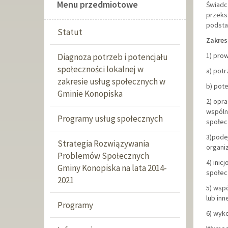
Menu przedmiotowe
Świadc
przeksz
podsta
Statut
Zakres
1) pro
Diagnoza potrzeb i potencjału
społeczności lokalnej w
a) pot
zakresie usług społecznych w
b) pot
Gminie Konopiska
2) opra
wspóln
Programy usług społecznych
społecz
3)pode
Strategia Rozwiązywania
organi
Problemów Społecznych
4) inic
Gminy Konopiska na lata 2014-
społec
2021
5) wsp
lub in
Programy
6) wyk