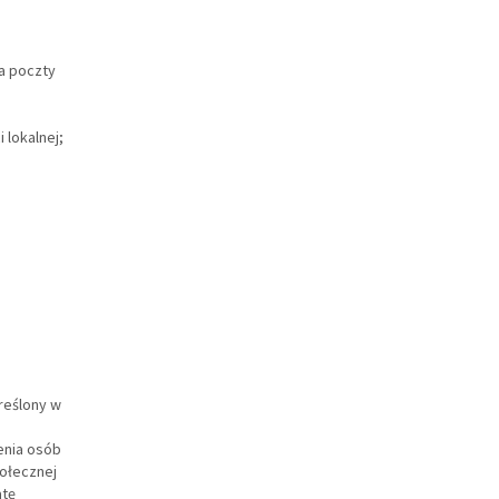
a poczty
 lokalnej;
reślony w
enia osób
połecznej
atę