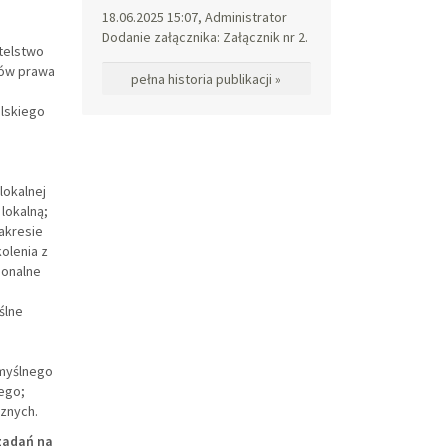
18.06.2025 15:07, Administrator
Dodanie załącznika: Załącznik nr 2.
telstwo
sów prawa
pełna historia publikacji »
olskiego
;
lokalnej
lokalną;
zakresie
olenia z
ionalne
ślne
o
myślnego
ego;
cznych.
zadań na