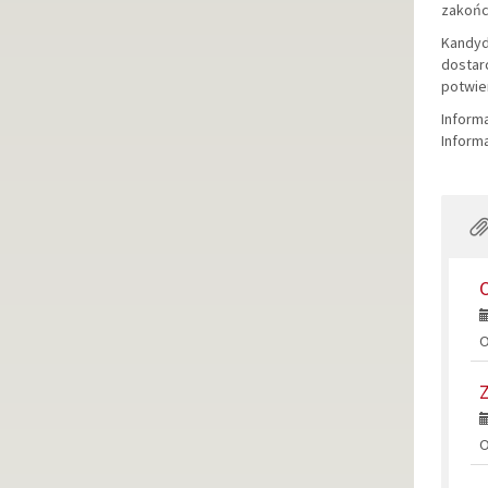
zakońc
Kandyd
dostar
potwie
Inform
Informa
O
O
Z
O