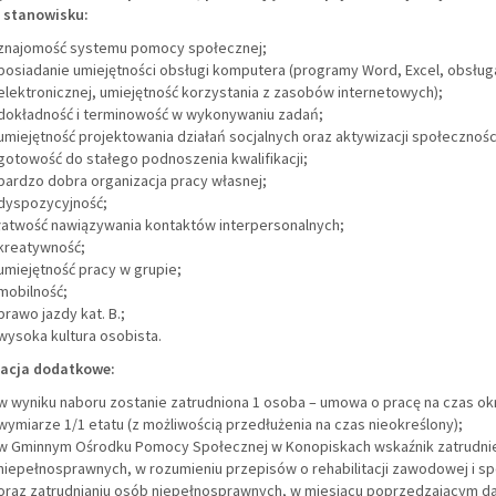
stanowisku:
znajomość systemu pomocy społecznej;
posiadanie umiejętności obsługi komputera (programy Word, Excel, obsług
elektronicznej, umiejętność korzystania z zasobów internetowych);
dokładność i terminowość w wykonywaniu zadań;
umiejętność projektowania działań socjalnych oraz aktywizacji społeczności
gotowość do stałego podnoszenia kwalifikacji;
bardzo dobra organizacja pracy własnej;
dyspozycyjność;
łatwość nawiązywania kontaktów interpersonalnych;
kreatywność;
umiejętność pracy w grupie;
mobilność;
prawo jazdy kat. B.;
wysoka kultura osobista.
acja dodatkowe:
w wyniku naboru zostanie zatrudniona 1 osoba – umowa o pracę na czas ok
wymiarze 1/1 etatu (z możliwością przedłużenia na czas nieokreślony);
w Gminnym Ośrodku Pomocy Społecznej w Konopiskach wskaźnik zatrudni
niepełnosprawnych, w rozumieniu przepisów o rehabilitacji zawodowej i s
oraz zatrudnianiu osób niepełnosprawnych, w miesiącu poprzedzającym d