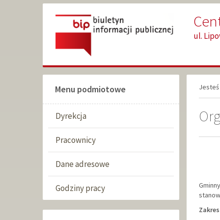
Przejdź
Przejdź
Cen
do
do
głównej
wyszukiwarki
ul. Lip
treści
Jesteś 
Menu podmiotowe
Org
Dyrekcja
Pracownicy
Dane adresowe
Gminny
Godziny pracy
stanow
Zakres 