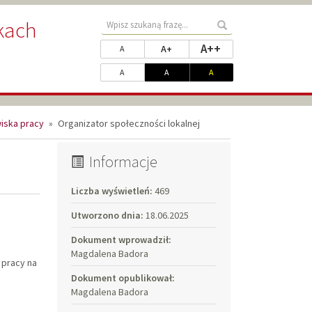
Wyszukaj
kach
Wyszukaj
treści
Zmień
rozmiar najwięks
A++
rozmiar powiększony
rozmiar standardowy
A+
w
A
rozmiar
serwisie
Dopasuj
kontrast standardowy
kontrast biały na czarnym
kontrast żółty na czarnym
A
A
A
czcionki
kontrast
wiska pracy
»
Organizator społeczności lokalnej
Informacje
Liczba wyświetleń:
469
Utworzono dnia:
18.06.2025
Dokument wprowadził:
Magdalena Badora
pracy na
Dokument opublikował:
Magdalena Badora