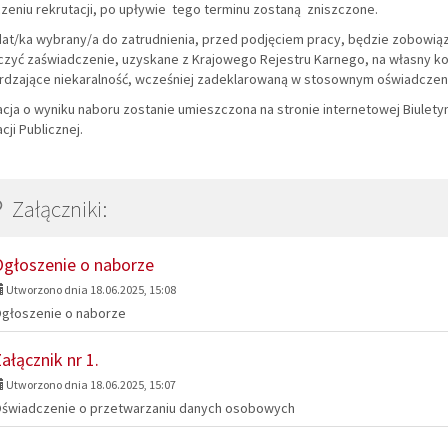
zeniu rekrutacji, po upływie tego terminu zostaną zniszczone.
at/ka wybrany/a do zatrudnienia, przed podjęciem pracy, będzie zobowią
czyć zaświadczenie, uzyskane z Krajowego Rejestru Karnego, na własny ko
rdzające niekaralność, wcześniej zadeklarowaną w stosownym oświadczeni
acja o wyniku naboru zostanie umieszczona na stronie internetowej Biulet
cji Publicznej.
Załączniki:
głoszenie o naborze
Utworzono dnia 18.06.2025, 15:08
głoszenie o naborze
ałącznik nr 1.
Utworzono dnia 18.06.2025, 15:07
świadczenie o przetwarzaniu danych osobowych