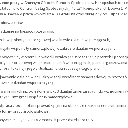
zenie pracy w Gminnym Ośrodku Pomocy Społecznej w Konopiskach (doc
tałceniu w Centrum Usług Społecznych), 42-274 Konopiska, ul. Lipowa 1. P
wie umowy o pracę w wymiarze
1/1
etatu na czas określony od
1 lipca 202
 obowiązków:
wadzenie na bieżąco rozeznania:
rzeb wspólnoty samorządowej w zakresie działań wspierających,
encjału wspólnoty samorządowej w zakresie działań wspierających;
cowywanie, w oparciu o wnioski wynikające z rozeznania potrzeb i potencj
oty samorządowej w zakresie działań wspierających, planu organizowania
ności lokalnej i jego aktualizacji oraz realizacja tego planu;
jmowanie działań w celu aktywizacji wspólnoty samorządowej, w szczegól
zowanie działań wspierających;
jowanie innych niż określone w pkt 3 działań zmierzających do wzmocnienia 
znych i integracji wspólnoty samorządowej;
ółpraca z podmiotami prowadzącymi na obszarze działania centrum animacj
ne formy pracy środowiskowej.
onywanie innych zadań zleconych przez dyrektora CUS.