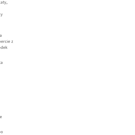
aty,
cy
a
ercie z
odek
ta
ie
po