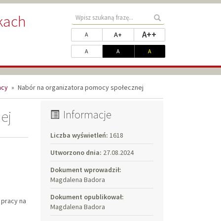
Wyszukaj
kach
Wyszukaj
treści
Zmień
rozmiar najwięks
A++
rozmiar powiększony
rozmiar standardowy
A+
w
A
rozmiar
serwisie
Dopasuj
kontrast standardowy
kontrast biały na czarnym
kontrast żółty na czarnym
A
A
A
czcionki
kontrast
acy
»
Nabór na organizatora pomocy społecznej
ej
Informacje
Liczba wyświetleń:
1618
Utworzono dnia:
27.08.2024
Dokument wprowadził:
Magdalena Badora
Dokument opublikował:
pracy na
Magdalena Badora