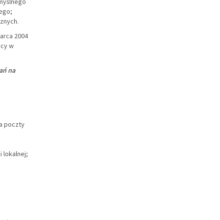
myślnego
ego;
cznych.
marca 2004
acy w
ań na
a poczty
 lokalnej;