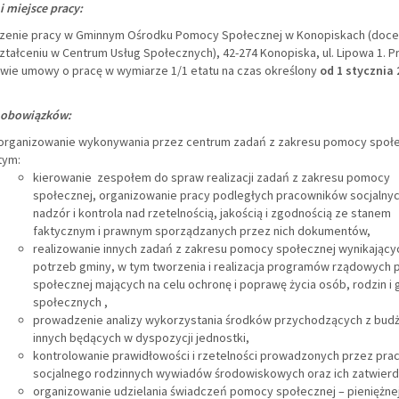
i miejsce pracy:
zenie pracy w Gminnym Ośrodku Pomocy Społecznej w Konopiskach (doc
tałceniu w Centrum Usług Społecznych), 42-274 Konopiska, ul. Lipowa 1. P
wie umowy o pracę w wymiarze 1/1 etatu na czas określony
od 1 stycznia 
 obowiązków:
organizowanie wykonywania przez centrum zadań z zakresu pomocy społe
tym:
kierowanie zespołem do spraw realizacji zadań z zakresu pomocy
społecznej, organizowanie pracy podległych pracowników socjalnyc
nadzór i kontrola nad rzetelnością, jakością i zgodnością ze stanem
faktycznym i prawnym sporządzanych przez nich dokumentów,
realizowanie innych zadań z zakresu pomocy społecznej wynikający
potrzeb gminy, w tym tworzenia i realizacja programów rządowych
społecznej mających na celu ochronę i poprawę życia osób, rodzin i 
społecznych ,
prowadzenie analizy wykorzystania środków przychodzących z budż
innych będących w dyspozycji jednostki,
kontrolowanie prawidłowości i rzetelności prowadzonych przez pra
socjalnego rodzinnych wywiadów środowiskowych oraz ich zatwierd
organizowanie udzielania świadczeń pomocy społecznej – pieniężnej