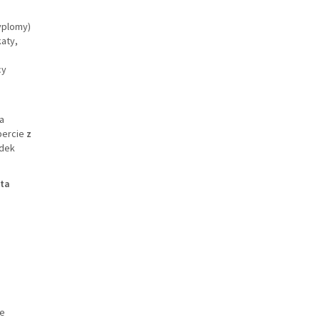
yplomy)
aty,
cy
a
percie
z
odek
ata
ie