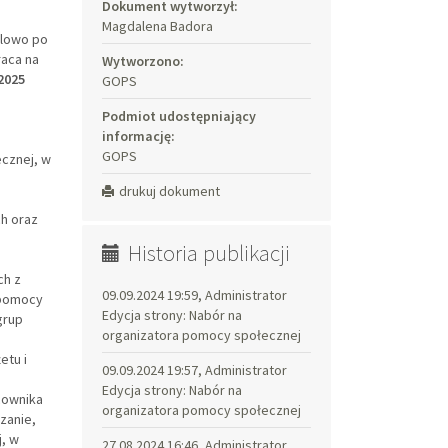
Dokument wytworzył:
Magdalena Badora
elowo po
raca na
Wytworzono:
2025
GOPS
Podmiot udostępniający
informację:
GOPS
cznej, w
drukuj dokument
h oraz
Historia publikacji
ch z
09.09.2024 19:59, Administrator
 pomocy
Edycja strony: Nabór na
grup
organizatora pomocy społecznej
etu i
09.09.2024 19:57, Administrator
Edycja strony: Nabór na
cownika
organizatora pomocy społecznej
zanie,
, w
27.08.2024 16:46, Administrator