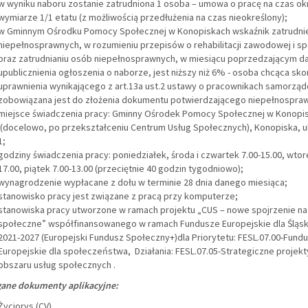
w wyniku naboru zostanie zatrudniona 1 osoba – umowa o pracę na czas ok
wymiarze 1/1 etatu (z możliwością przedłużenia na czas nieokreślony);
w Gminnym Ośrodku Pomocy Społecznej w Konopiskach wskaźnik zatrudni
niepełnosprawnych, w rozumieniu przepisów o rehabilitacji zawodowej i s
oraz zatrudnianiu osób niepełnosprawnych, w miesiącu poprzedzającym d
upublicznienia ogłoszenia o naborze, jest niższy niż 6% - osoba chcąca sko
uprawnienia wynikającego z art.13a ust.2 ustawy o pracownikach samorzą
zobowiązana jest do złożenia dokumentu potwierdzającego niepełnospraw
miejsce świadczenia pracy: Gminny Ośrodek Pomocy Społecznej w Konopi
(docelowo, po przekształceniu Centrum Usług Społecznych), Konopiska, ul
1;
godziny świadczenia pracy: poniedziałek, środa i czwartek 7.00-15.00, wtor
17.00, piątek 7.00-13.00 (przeciętnie 40 godzin tygodniowo);
wynagrodzenie wypłacane z dołu w terminie 28 dnia danego miesiąca;
stanowisko pracy jest związane z pracą przy komputerze;
stanowiska pracy utworzone w ramach projektu „CUS – nowe spojrzenie na 
społeczne” współfinansowanego w ramach Fundusze Europejskie dla Śląs
2021-2027 (Europejski Fundusz Społeczny+)dla Priorytetu: FESL.07.00-Fund
Europejskie dla społeczeństwa, Działania: FESL.07.05-Strategiczne projekt
obszaru usług społecznych .
ne dokumenty aplikacyjne:
Życiorys (CV),