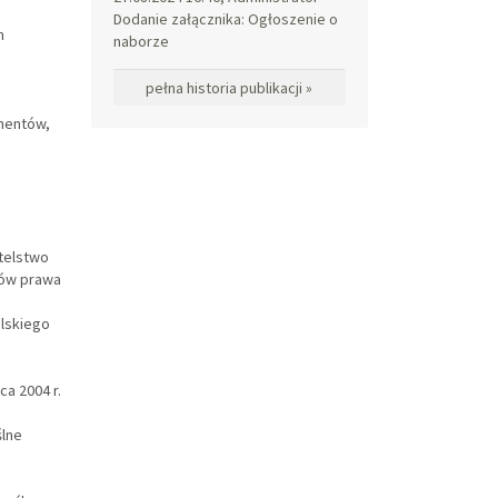
Dodanie załącznika: Ogłoszenie o
m
naborze
pełna historia publikacji »
mentów,
telstwo
sów prawa
olskiego
;
a 2004 r.
lne
o