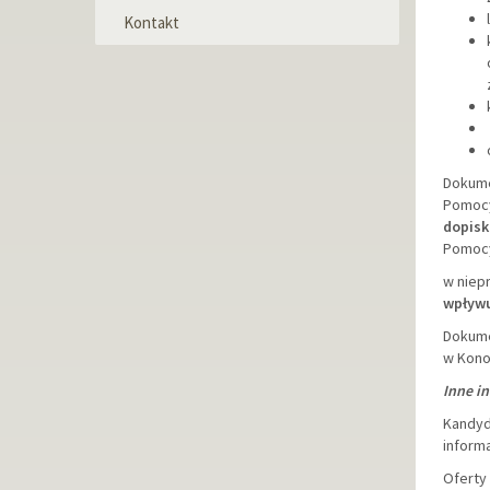
Kontakt
Dokume
Pomocy
dopisk
Pomocy 
w niep
wpływu
Dokume
w Kono
Inne i
Kandyda
informa
Oferty