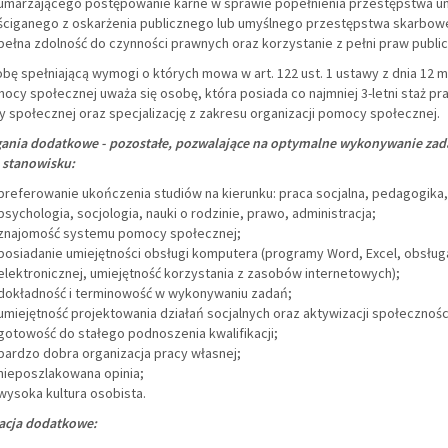
umarzającego postępowanie karne w sprawie popełnienia przestępstwa u
ściganego z oskarżenia publicznego lub umyślnego przestępstwa skarbow
pełna zdolność do czynności prawnych oraz korzystanie z pełni praw publi
bę spełniającą wymogi o których mowa w art. 122 ust. 1 ustawy z dnia 12 
mocy społecznej uważa się osobę, która posiada co najmniej 3-letni staż pr
 społecznej oraz specjalizację z zakresu organizacji pomocy społecznej.
nia dodatkowe - pozostałe, pozwalające na optymalne wykonywanie zad
stanowisku:
preferowanie ukończenia studiów na kierunku: praca socjalna, pedagogika,
psychologia, socjologia, nauki o rodzinie, prawo, administracja;
znajomość systemu pomocy społecznej;
posiadanie umiejętności obsługi komputera (programy Word, Excel, obsług
elektronicznej, umiejętność korzystania z zasobów internetowych);
dokładność i terminowość w wykonywaniu zadań;
umiejętność projektowania działań socjalnych oraz aktywizacji społeczności
gotowość do stałego podnoszenia kwalifikacji;
bardzo dobra organizacja pracy własnej;
nieposzlakowana opinia;
wysoka kultura osobista.
acja dodatkowe: