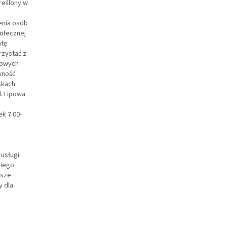
reślony w
enia osób
połecznej
atę
rzystać z
dowych
ność.
skach
. Lipowa
ek 7.00-
usługi
kiego
usze
y dla