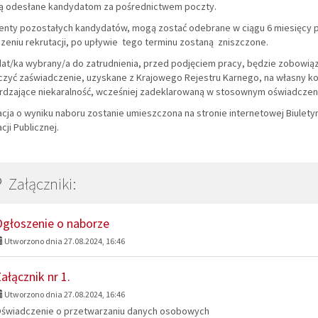
ą odesłane kandydatom za pośrednictwem poczty.
nty pozostałych kandydatów, mogą zostać odebrane w ciągu 6 miesięcy 
zeniu rekrutacji, po upływie tego terminu zostaną zniszczone.
at/ka wybrany/a do zatrudnienia, przed podjęciem pracy, będzie zobowią
czyć zaświadczenie, uzyskane z Krajowego Rejestru Karnego, na własny ko
rdzające niekaralność, wcześniej zadeklarowaną w stosownym oświadczeni
acja o wyniku naboru zostanie umieszczona na stronie internetowej Biulet
cji Publicznej.
Załączniki:
głoszenie o naborze
Utworzono dnia 27.08.2024, 16:46
ałącznik nr 1.
Utworzono dnia 27.08.2024, 16:46
świadczenie o przetwarzaniu danych osobowych