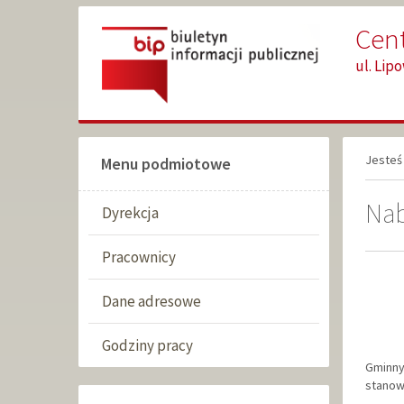
Przejdź
Przejdź
Cen
do
do
głównej
wyszukiwarki
ul. Lip
treści
Jesteś 
Menu podmiotowe
Nab
Dyrekcja
Pracownicy
Dane adresowe
Godziny pracy
Gminny
stanow