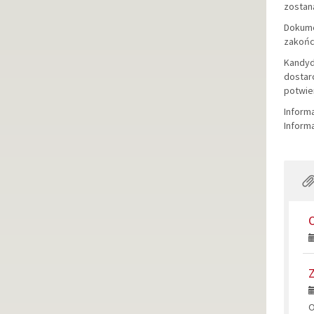
zostan
Dokume
zakońc
Kandyd
dostar
potwie
Inform
Informa
O
Z
O