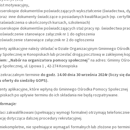
list motywacyjny,
kserokopie dokumentów poświadczających wykształcenie (świadectwa, d
oraz inne dokumenty świadczące o posiadanych kwalifikacjach (np. certyfik
zaświadczenia o ukończonych kursach, szkoleniach)
kserokopie dokumentów poświadczających staż pracy np. świadectwa pra
oświadczenie stanowiące załącznik nr 1 do ogłoszenia
oświadczenie stanowiące załącznik nr 2 do ogłoszenia
nty aplikacyjne należy składać w Dziale Organizacyjnym Gminnego Ośrodk
 Społecznej w Konopiskach lub przesłać drogą pocztową w zaklejonej ko
iem: „Nabór na organizatora pomocy społecznej”
na adres: Gminny Ośr
Społecznej, ul. Lipowa 1 , 42-274 Konopiska
rzekraczalnym terminie
do godz. 14.00 dnia 30 września 2024r (liczy się d
 oferty do siedziby GOPS).
nty aplikacyjne, które wpłyną do Gminnego Ośrodka Pomocy Społecznej
piskach po upływie terminu do ich składania nie będą rozpatrywane.
nformacje:
ci zakwalifikowani (spełniający wymogi formalne) otrzymają telefonicznie
cję dotycząca dalszej procedury rekrutacyjnej.
 niekompletne, nie spełniające wymagań formalnych lub złożone po termin