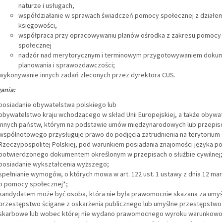
naturze i usługach,
współdziałanie w sprawach świadczeń pomocy społecznej z działe
księgowości,
współpraca przy opracowywaniu planów ośrodka z zakresu pomocy
społecznej
nadzór nad merytorycznym i terminowym przygotowywaniem doku
planowania i sprawozdawczości;
wykonywanie innych zadań zleconych przez dyrektora CUS.
ania:
posiadanie obywatelstwa polskiego lub
obywatelstwo kraju wchodzącego w skład Unii Europejskiej, a także obywa
innych państw, którym na podstawie umów międzynarodowych lub przepi
wspólnotowego przysługuje prawo do podjęcia zatrudnienia na terytorium
Rzeczypospolitej Polskiej, pod warunkiem posiadania znajomości języka p
potwierdzonego dokumentem określonym w przepisach o służbie cywilnej
posiadanie wykształcenia wyższego;
spełnianie wymogów, o których mowa w art. 122 ust. 1 ustawy z dnia 12 marc
o pomocy społecznej*;
kandydatem może być osoba, która nie była prawomocnie skazana za umyś
przestępstwo ścigane z oskarżenia publicznego lub umyślne przestępstwo
skarbowe lub wobec której nie wydano prawomocnego wyroku warunkow